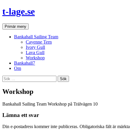
Hoppa
t-lage.se
till
innehåll
Sök
Primär meny
Bankahall Sailing Team
Cayenne Tern
Ivory Gull
Lava Gull
Workshop
Bankahall7
Om
Sök
efter:
Workshop
Bankahall Sailing Team Workshop på Trälvägen 10
Lämna ett svar
Din e-postadress kommer inte publiceras.
Obligatoriska fält är märkta