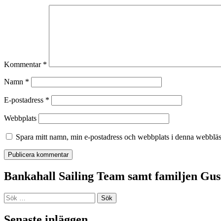
Kommentar
*
Namn
*
E-postadress
*
Webbplats
Spara mitt namn, min e-postadress och webbplats i denna webbläsa
Bankahall Sailing Team samt familjen Gust
Sök
efter:
Senaste inläggen